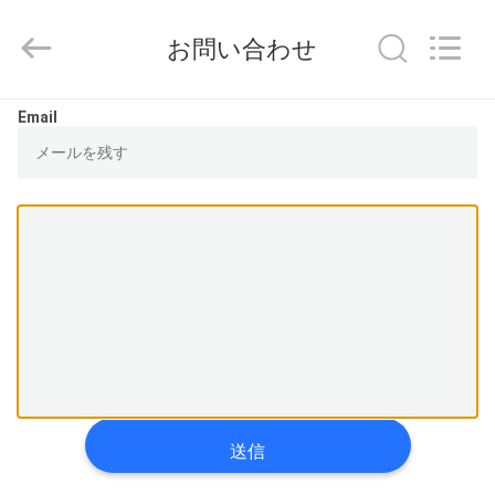
supplier.
Copyright
©
お問い合わせ
2021
-
2025
Guangzhou
Leafy
ホ
Email
Textiles
CO.,
Ltd..
ー
All
Rights
Reserved.
ム
製
品
企
業
送信