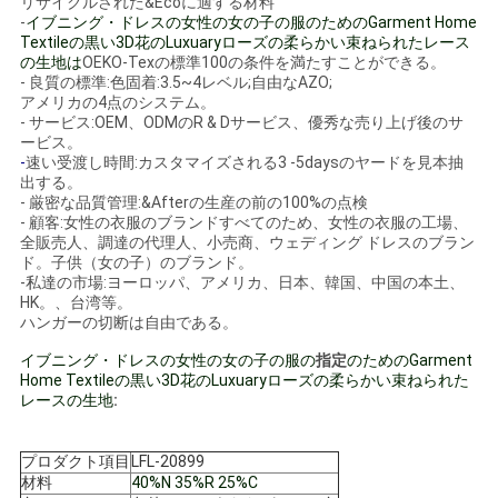
リサイクルされた&Ecoに適する材料
-
イブニング・ドレスの女性の女の子の服のためのGarment Home
Textileの黒い3D花のLuxuaryローズの柔らかい束ねられたレース
見
の生地は
OEKO-Texの標準100の条件を満たすことができる。
- 良質の標準:色固着:3.5~4レベル;自由なAZO;
積
アメリカの4点のシステム。
- サービス:OEM、ODMのR & Dサービス、優秀な売り上げ後のサ
依
ービス。
-
速い受渡し時間:カスタマイズされる3 -5daysのヤードを見本抽
出する。
頼
- 厳密な品質管理:&Afterの生産の前の100%の点検
- 顧客:女性の衣服のブランドすべてのため、女性の衣服の工場、
全販売人、調達の代理人、小売商、ウェディング ドレスのブラン
地
ド。子供（女の子）のブランド。
-私達の市場:ヨーロッパ、アメリカ、日本、韓国、中国の本土、
HK。、台湾等。
図
ハンガーの切断は自由である。
イブニング・ドレスの女性の女の子の服の
指定
のためのGarment
Home Textileの黒い3D花のLuxuaryローズの柔らかい束ねられた
プ
レースの生地
:
ラ
プロダクト項目
LFL-20899
イ
材料
40%N 35%R 25%C