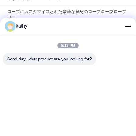
ローブにカスタマイズされた豪華な刺身のローブローブローブ
ロー
kathy
Cord Lace Fabric High Luxary Hollow-up for Elegant Bridal
Wedding Party Women's Dress
5:13 PM
ロープドレス ロープドレス ロープドレス ロープドレス ロープ
ドレス
Good day, what product are you looking for?
人気カテゴリ
すべて
刺繍されたレースの
スパンコールの刺繍
生地
された生地
束ねられたレースの
3D花のレースの生地
生地
ポリエステル レース
刺繍されたアイレッ
のトリム
ト生地