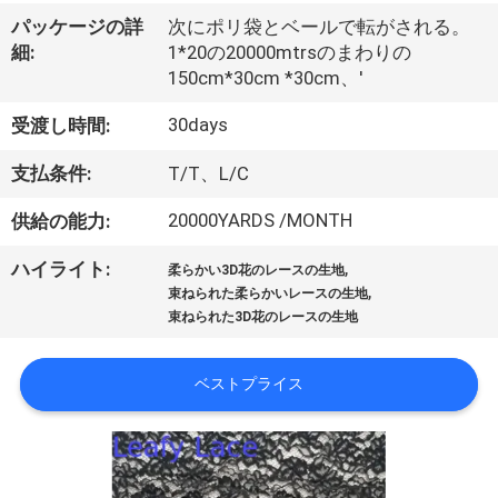
情
パッケージの詳
次にポリ袋とベールで転がされる。
報
細:
1*20の20000mtrsのまわりの
150cm*30cm *30cm、'
会
30days
受渡し時間:
社
支払条件:
T/T、L/C
案
20000YARDS /MONTH
供給の能力:
内
,
ハイライト:
柔らかい3D花のレースの生地
,
束ねられた柔らかいレースの生地
束ねられた3D花のレースの生地
品
質
ベストプライス
管
理