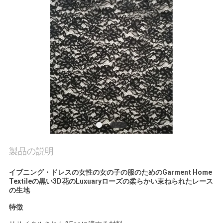
お
問
い
合
わ
せ
製品の説明
ニ
ュ
イブニング・ドレスの女性の女の子の服のためのGarment Home
Textileの黒い3D花のLuxuaryローズの柔らかい束ねられたレース
の生地
ー
特徴
ス