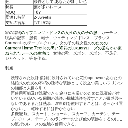
色
条件として;あなたがほしい色
バ
銘柄
葉が多いレース
MOQ
10
Y
シ
受渡し時間
2-3weeks
支払の言葉
T/T;L/C等
ー
家の織物
のイブニング・ドレスの女性の女の子の服
、カーテン、
寝具の記事、服装、帽子、ウェディング ドレス、ブラウス、
ポ
Garmentsのテーブルクロス、女の子の服女性の
のための
Garment Home Textileの黒い3D花のLuxuaryローズの柔らかい束
リ
ねられたレースの生地は
、女性の靴、ズボン、ズボン、不足分、
ジャケット、等を作る。
シ
利点
ー
洗練された設計:複雑に設計されていた花のopenworkあなたの
結婚式のための不朽の独特な装飾として役立つ美しいフリンジ
の細部と人目を引く
再使用可能及び洗濯できる:余りにも長いのために洗濯袋が付
いている穏やかな周期の洗浄か機械洗浄を渡すことが最善浸ら
ないであるまたは熱湯、漂白剤を使用することは、きっかり置
かないし、乾燥するには掛からない
多機能:服、スカート、ショール、スカーフ、カーテン、テー
ブルクロス、テーブルのランナーおよび他の装飾をするのにこ
の流行のレースの生地を使用できる。