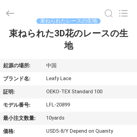
イ
ヤ
ー.
Copyright
束ねられたレースの生地
©
2021
-
束ねられた3D花のレースの生
ホ
2026
Guangzhou
Leafy
地
ー
Textiles
CO.,
Ltd..
ム
All
Rights
Reserved.
起源の場所:
中国
製
Leafy Lace
ブランド名:
品
OEKO-TEX Standard 100
証明:
LFL-20899
モデル番号:
企
10yards
最小注文数量:
業
USD5-8/Y Depend on Quanity
価格: