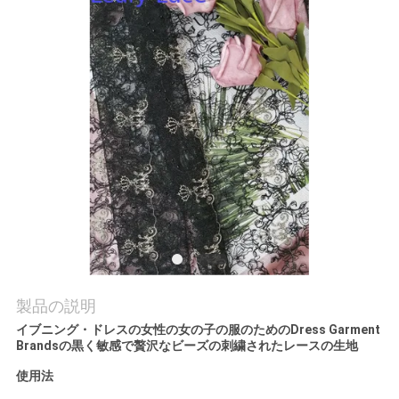
お
問
い
合
わ
せ
ニ
製品の説明
ュ
イブニング・ドレスの女性の女の子の服のためのDress Garment
ー
Brandsの黒く敏感で贅沢なビーズの刺繍されたレースの生地
使用法
ス