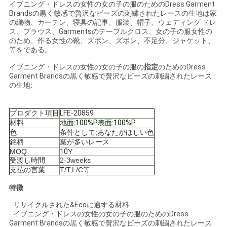
イブニング・ドレスの女性の女の子の服のためのDress Garment
Brandsの黒く敏感で贅沢なビーズの刺繍されたレースの生地は家
の織物、カーテン、寝具の記事、服装、帽子、ウェディング ドレ
見
ス、ブラウス、Garmentsのテーブルクロス、女の子の服女性の
のため、作る女性の靴、ズボン、ズボン、不足分、ジャケット、
積
等をである。
依
イブニング・ドレスの女性の女の子の服の
指定
のためのDress
Garment Brandsの黒く敏感で贅沢なビーズの刺繍されたレース
頼
の生地
:
プロダクト項目
LFE-20859
地
材料
地面:100%P表面:100%P
色
条件として;あなたがほしい色
図
銘柄
葉が多いレース
MOQ
10
Y
受渡し時間
2-3weeks
支払の言葉
T/T;L/C等
プ
特徴
ラ
-
リサイクルされた&Ecoに適する材料
- イブニング・ドレスの女性の女の子の服のためのDress
イ
Garment Brandsの黒く敏感で贅沢なビーズの刺繍されたレース