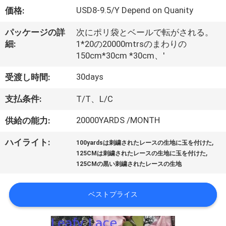
情
USD8-9.5/Y Depend on Quanity
価格:
報
パッケージの詳
次にポリ袋とベールで転がされる。
細:
1*20の20000mtrsのまわりの
会
150cm*30cm *30cm、'
社
30days
受渡し時間:
案
支払条件:
T/T、L/C
内
20000YARDS /MONTH
供給の能力:
,
ハイライト:
100yardsは刺繍されたレースの生地に玉を付けた
品
,
125CMは刺繍されたレースの生地に玉を付けた
125CMの黒い刺繍されたレースの生地
質
管
ベストプライス
理