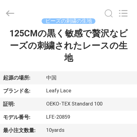
イ
ヤ
ー.
Copyright
ビーズの刺繍の生地
©
2021
-
125CMの黒く敏感で贅沢なビ
ホ
2026
Guangzhou
Leafy
ーズの刺繍されたレースの生
ー
Textiles
CO.,
Ltd..
地
ム
All
Rights
Reserved.
製
起源の場所:
中国
品
Leafy Lace
ブランド名:
OEKO-TEX Standard 100
証明:
企
LFE-20859
モデル番号:
業
10yards
最小注文数量: