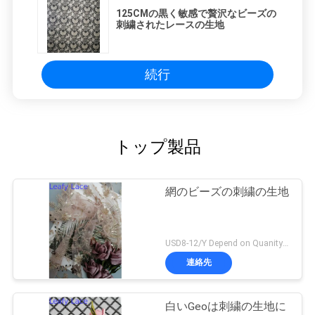
125CMの黒く敏感で贅沢なビーズの
刺繍されたレースの生地
続行
トップ製品
網のビーズの刺繍の生地
USD8-12/Y Depend on Quanity MOQ:10yards
連絡先
白いGeoは刺繍の生地に