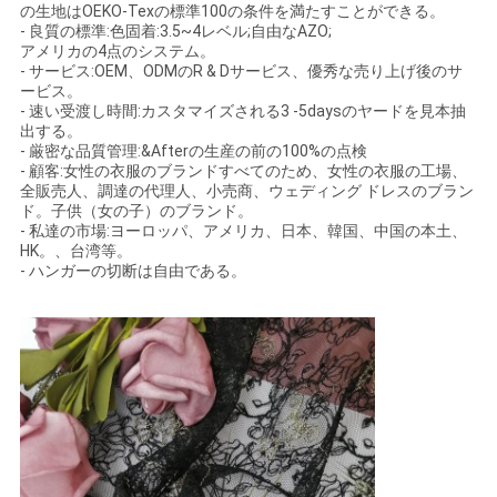
の生地はOEKO-Texの標準100の条件を満たすことができる。
バ
- 良質の標準:色固着:3.5~4レベル;自由なAZO;
アメリカの4点のシステム。
シ
- サービス:OEM、ODMのR & Dサービス、優秀な売り上げ後のサ
ービス。
ー
- 速い受渡し時間:カスタマイズされる3 -5daysのヤードを見本抽
出する。
ポ
- 厳密な品質管理:&Afterの生産の前の100%の点検
- 顧客:女性の衣服のブランドすべてのため、女性の衣服の工場、
全販売人、調達の代理人、小売商、ウェディング ドレスのブラン
リ
ド。子供（女の子）のブランド。
- 私達の市場:ヨーロッパ、アメリカ、日本、韓国、中国の本土、
シ
HK。、台湾等。
- ハンガーの切断は自由である。
ー