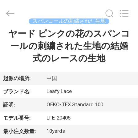
イ
ヤ
ー.
Copyright
スパンコールの刺繍された生地
©
2021
-
ヤード ピンクの花のスパンコ
ホ
2026
Guangzhou
Leafy
ールの刺繍された生地の結婚
ー
Textiles
CO.,
Ltd..
式のレースの生地
ム
All
Rights
Reserved.
製
起源の場所:
中国
品
Leafy Lace
ブランド名:
OEKO-TEX Standard 100
証明:
企
LFE-20405
モデル番号:
業
10yards
最小注文数量: