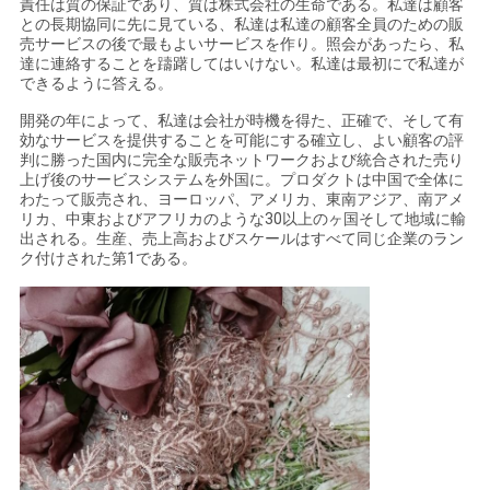
責任は質の保証であり、質は株式会社の生命である。私達は顧客
との長期協同に先に見ている、私達は私達の顧客全員のための販
売サービスの後で最もよいサービスを作り。照会があったら、私
達に連絡することを躊躇してはいけない。私達は最初にで私達が
できるように答える。
開発の年によって、私達は会社が時機を得た、正確で、そして有
効なサービスを提供することを可能にする確立し、よい顧客の評
判に勝った国内に完全な販売ネットワークおよび統合された売り
上げ後のサービスシステムを外国に。プロダクトは中国で全体に
わたって販売され、ヨーロッパ、アメリカ、東南アジア、南アメ
リカ、中東およびアフリカのような30以上のヶ国そして地域に輸
出される。生産、売上高およびスケールはすべて同じ企業のラン
ク付けされた第1である。