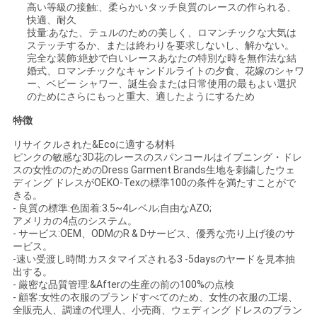
高い等級の接触:、柔らかいタッチ良質のレースの作られる、
快適、耐久
見
技量:あなた、テュルのための美しく、ロマンチックな大気は
ステッチするか、または終わりを要求しないし、解かない。
完全な装飾:絶妙で白いレースあなたの特別な時を無作法な結
積
婚式、ロマンチックなキャンドルライトの夕食、花嫁のシャワ
ー、ベビー シャワー、誕生会または日常使用の最もよい選択
依
のためにさらにもっと重大、適したようにするため
頼
特徴
リサイクルされた&Ecoに適する材料
ピンクの敏感な3D花のレースのスパンコールはイブニング・ドレ
地
スの女性ののためのDress Garment Brands生地を刺繍したウェ
ディング ドレスがOEKO-Texの標準100の条件を満たすことがで
図
きる。
- 良質の標準:色固着:3.5~4レベル;自由なAZO;
アメリカの4点のシステム。
- サービス:OEM、ODMのR & Dサービス、優秀な売り上げ後のサ
プ
ービス。
-速い受渡し時間:カスタマイズされる3 -5daysのヤードを見本抽
ラ
出する。
- 厳密な品質管理:&Afterの生産の前の100%の点検
- 顧客:女性の衣服のブランドすべてのため、女性の衣服の工場、
イ
全販売人、調達の代理人、小売商、ウェディング ドレスのブラン