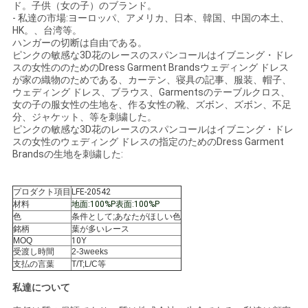
ド。子供（女の子）のブランド。
バ
- 私達の市場:ヨーロッパ、アメリカ、日本、韓国、中国の本土、
HK。、台湾等。
シ
ハンガーの切断は自由である。
ピンクの敏感な3D花のレースのスパンコールはイブニング・ドレ
ー
スの女性ののためのDress Garment Brandsウェディング ドレス
が家の織物のためである、カーテン、寝具の記事、服装、帽子、
ウェディング ドレス、ブラウス、Garmentsのテーブルクロス、
ポ
女の子の服女性の生地を、作る女性の靴、ズボン、ズボン、不足
分、ジャケット、等を刺繍した。
リ
ピンクの敏感な3D花のレースのスパンコールはイブニング・ドレ
スの女性のウェディング ドレスの指定のためのDress Garment
シ
Brandsの生地を刺繍した:
ー
プロダクト項目
LFE-20542
材料
地面:100%P表面:100%P
色
条件として;あなたがほしい色
銘柄
葉が多いレース
MOQ
10
Y
受渡し時間
2-3weeks
支払の言葉
T/T;L/C等
私達について