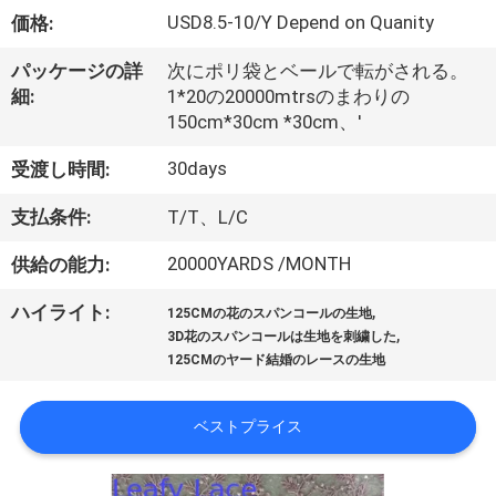
情
USD8.5-10/Y Depend on Quanity
価格:
報
パッケージの詳
次にポリ袋とベールで転がされる。
細:
1*20の20000mtrsのまわりの
会
150cm*30cm *30cm、'
社
30days
受渡し時間:
案
支払条件:
T/T、L/C
内
20000YARDS /MONTH
供給の能力:
,
ハイライト:
125CMの花のスパンコールの生地
品
,
3D花のスパンコールは生地を刺繍した
125CMのヤード結婚のレースの生地
質
管
ベストプライス
理