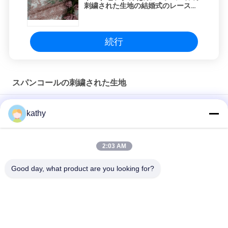
刺繍された生地の結婚式のレースの
生地
続行
スパンコールの刺繍された生地
3D フローラル セキンの刺身布 誕生日パーティーのドレス
kathy
カラフルなバタフライ 高品質の柔らかいセックイン 刺?? 織物
パッタン パーツ 染料 網 敷地 ファッションドレス
2:03 AM
半透明の花のセッキン 刺?? 織物 女性用 ファッションドレス
Good day, what product are you looking for?
人気カテゴリ
すべて
刺繍されたレースの
スパンコールの刺繍
生地
された生地