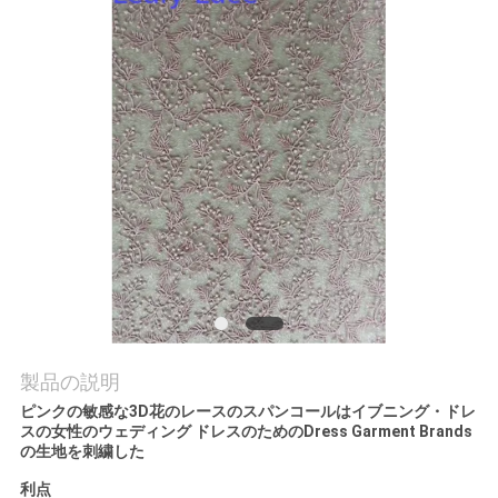
お
問
い
合
わ
せ
ニ
製品の説明
ュ
ピンクの敏感な3D花のレースのスパンコールはイブニング・ドレ
ー
スの女性のウェディング ドレスのためのDress Garment Brands
の生地を刺繍した
ス
利点