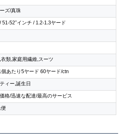
ーズ/真珠
 / 51-52"インチ / 1.2-1.3ヤード
,衣類,家庭用繊維,スーツ
個あたり5ヤード 60ヤード/ctn
ティー,誕生日
良価格/迅速な配達/最高のサービス
急便