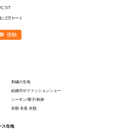
/C,T/T
週に2万ヤード
接触
刺繍の生地
結婚式やファッションショー
シーキン/蕾子/刺身
衣類 衣装 衣類
ース生地