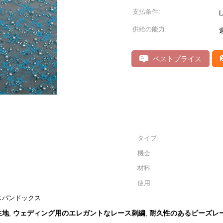
支払条件:
L
供給の能力:
ベストプライス
タイプ:
機会:
材料:
使用:
スパンドックス
生地
ウェディング用のエレガントなレース刺繍
耐久性のあるビーズレ
,
,