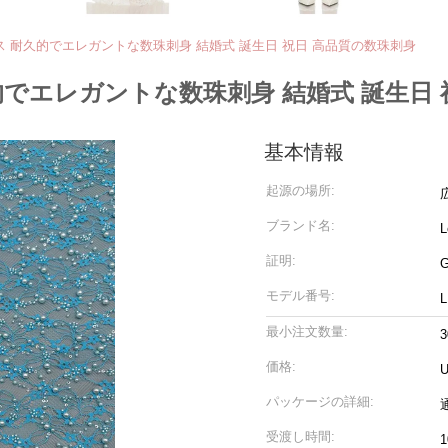
ス 耐久的でエレガントな数珠刺身 結婚式 誕生日 祝日 高品質の数珠刺身
的でエレガントな数珠刺身 結婚式 誕生日 
基本情報
起源の場所:
ブランド名:
L
証明:
G
モデル番号:
L
最小注文数量:
価格:
U
パッケージの詳細:
受渡し時間: