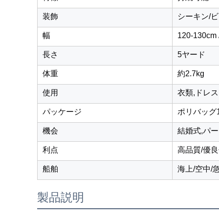
装飾
シーキン/ビ
幅
120-130cm
長さ
5ヤード
体重
約2.7kg
使用
衣類,ドレス
パッケージ
ポリバッグ1
機会
結婚式,パー
利点
高品質/優
船舶
海上/空中/
製品説明