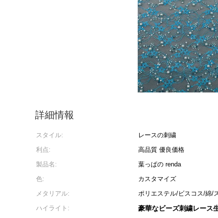
詳細情報
スタイル:
レースの刺繍
利点:
高品質 優良価格
製品名:
葉っぱの renda
色:
カスタマイズ
メタリアル:
ポリエステル/ビスコス/綿/
ハイライト:
豪華なビーズ刺繍レース