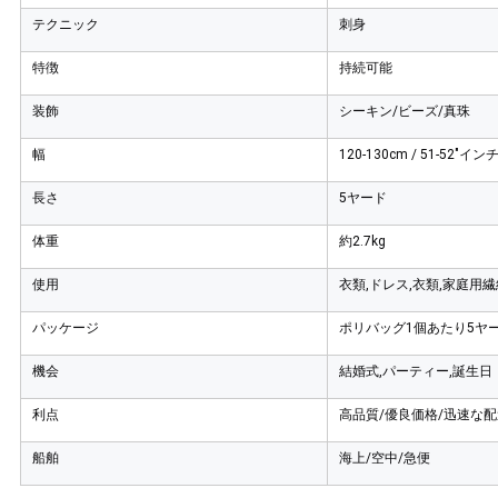
テクニック
刺身
特徴
持続可能
装飾
シーキン/ビーズ/真珠
幅
120-130cm / 51-52"インチ
長さ
5ヤード
体重
約2.7kg
使用
衣類,ドレス,衣類,家庭用繊
パッケージ
ポリバッグ1個あたり5ヤード
機会
結婚式,パーティー,誕生日
利点
高品質/優良価格/迅速な
船舶
海上/空中/急便