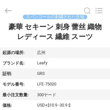
イ
ヤ
ー.
Copyright
スパンコールの刺繍された生地
©
2021
-
豪華 セキーン 刺身 蕾丝 織物
ホ
2026
Guangzhou
Leafy
レディース 繊維 スーツ
ー
Textiles
CO.,
Ltd..
ム
All
Rights
Reserved.
起源の場所:
広州
製
Leafy
ブランド名:
品
GRS
証明:
LFE-75020
モデル番号:
企
最小注文数量:
300ヤード
業
USD+$10.9 -30.9 $
価格: