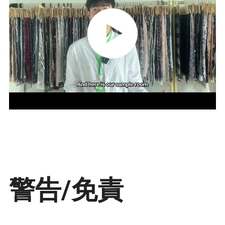
見
積
依
頼
地
図
プ
警告/免責
ラ
イ