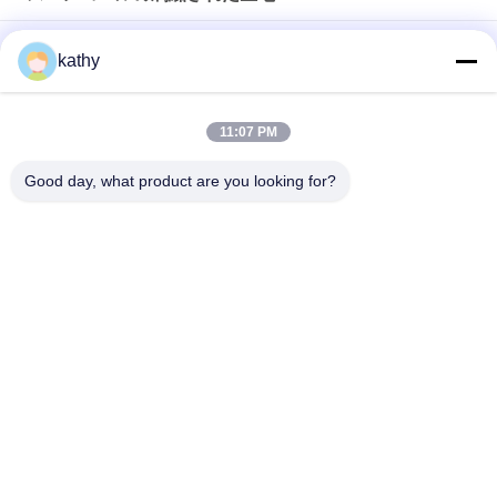
3D フローラル セキンの刺身布 誕生日パーティーのドレス
kathy
カラフルなバタフライ 高品質の柔らかいセックイン 刺?? 織物
パッタン パーツ 染料 網 敷地 ファッションドレス
11:07 PM
半透明の花のセッキン 刺?? 織物 女性用 ファッションドレス
Good day, what product are you looking for?
人気カテゴリ
すべて
刺繍されたレースの
スパンコールの刺繍
生地
された生地
束ねられたレースの
3D花のレースの生地
生地
ポリエステル レース
刺繍されたアイレッ
のトリム
ト生地
テュルのメッシュ生