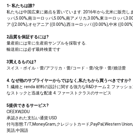
1- 私たちは誰?
私たちは中国広東に拠点を置いています. 2016年から北米に販売します. 50.
ッパ,5.00%,南ヨーロッパ,5.00%,南アメリカ,3.00%,東ヨーロッパ,3.00%
ア ((2.00%),オセアニア ((0.00%),西ヨーロッパ ((0.00%),中米 ((0.00%
2品質を保証するには?
量産前には常に生産前サンプルを採取する.
輸送前には必ず最終検査です
3買えるものは?
スイス・ボイル・蕾/アフリカ・蕾/コード・蕾/化学・蕾/婚活蕾
4. なぜ他のサプライヤーからではなく,私たちから買うべきですか?
1. 繊維と renda 材料の設計に関する強力なR&Dチーム 2. ファ
なストックと迅速な配達 4. ファーストクラスのサービス
5提供できるサービス?
CIF,EXW,DDU
承認された支払い通貨:USD
付与形態:T/T,MoneyGram,クレジットカード,PayPal,Western Uni
英語,中国語