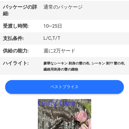
情
パッケージの詳
通常のパッケージ
報
細:
受渡し時間:
10~25日
会
L/C,T/T
支払条件:
社
供給の能力:
週に2万ヤード
案
,
,
ハイライト:
内
豪華なシーキン 刺身の蕾の布
シーキン 刺?? 蕾の布
繊維用刺身の蕾の織物
品
ベストプライス
質
管
理