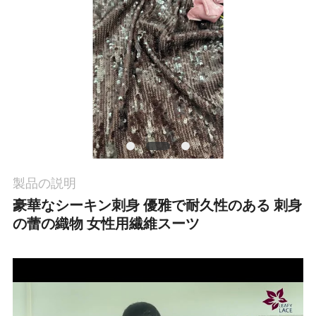
お
問
い
合
わ
せ
製品の説明
豪華なシーキン刺身 優雅で耐久性のある 刺身
ニ
の蕾の織物 女性用繊維スーツ
ュ
ー
ス