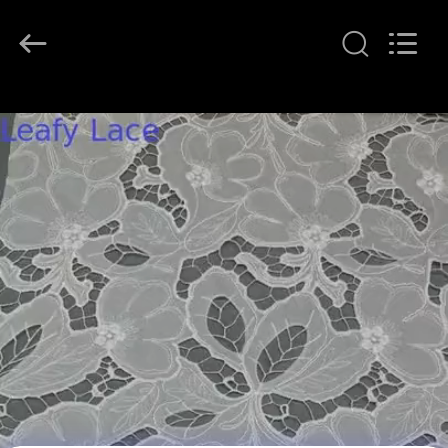
イ
ヤ
ー.
Copyright
©
2021
-
ホ
2026
Guangzhou
Leafy
ー
Textiles
CO.,
Ltd..
ム
All
Rights
Reserved.
製
品
企
業