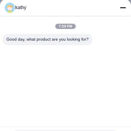
情
kathy
報
7:59 PM
会
Good day, what product are you looking for?
社
案
内
品
質
管
理
刺身 蕾の織物 メッシュ 華やかな花 穴あけ 刺身 蕾の織物