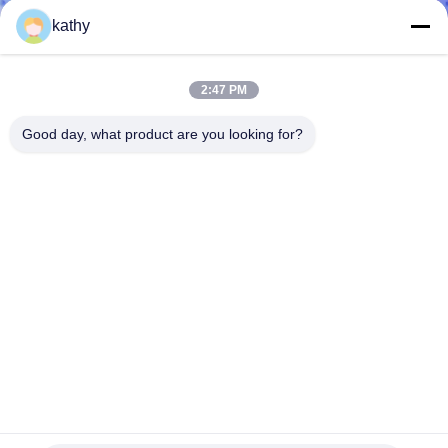
情
kathy
報
2:47 PM
会
Good day, what product are you looking for?
社
案
内
品
質
管
2.3"は黒いポリエステル レースのトリム衣服のための端の
理
リボンのかぎ針編みの刺繍をスカラップで仕上げた