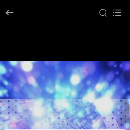
イ
ヤ
ー.
Copyright
©
2021
-
ホ
2026
Guangzhou
Leafy
ー
Textiles
CO.,
Ltd..
ム
All
Rights
Reserved.
製
品
企
業